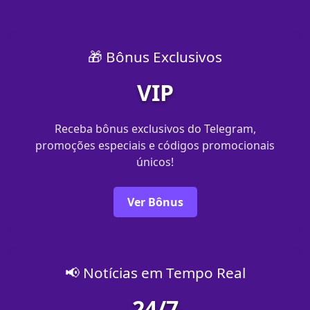
🎁 Bônus Exclusivos
VIP
Receba bônus exclusivos do Telegram,
promoções especiais e códigos promocionais
únicos!
Ver Bônus
📢 Notícias em Tempo Real
24/7