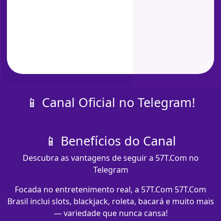
📱 Canal Oficial no Telegram!
📱 Benefícios do Canal
Descubra as vantagens de seguir a 57T.Com no
Telegram
Focada no entretenimento real, a 57T.Com 57T.Com
Brasil inclui slots, blackjack, roleta, bacará e muito mais
— variedade que nunca cansa!