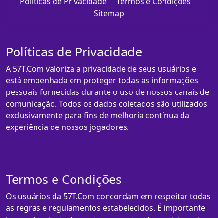
Políticas de Privacidade
Termos e Condições
Sitemap
Políticas de Privacidade
A 57T.Com valoriza a privacidade de seus usuários e
está empenhada em proteger todas as informações
pessoais fornecidas durante o uso de nossos canais de
comunicação. Todos os dados coletados são utilizados
exclusivamente para fins de melhoria contínua da
experiência de nossos jogadores.
Termos e Condições
Os usuários da 57T.Com concordam em respeitar todas
as regras e regulamentos estabelecidos. É importante