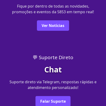
Fique por dentro de todas as novidades,
promoções e eventos da 5853 em tempo real!
Ver Notícias
💬 Suporte Direto
Chat
Suporte direto via Telegram, respostas rápidas e
atendimento personalizado!
Falar Suporte