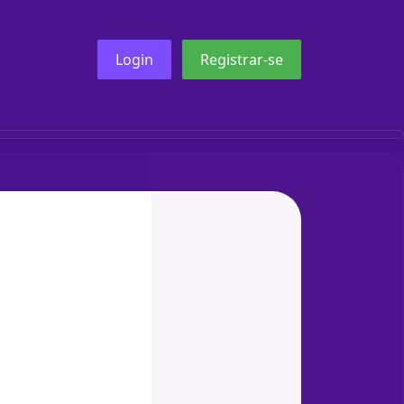
Login
Registrar-se