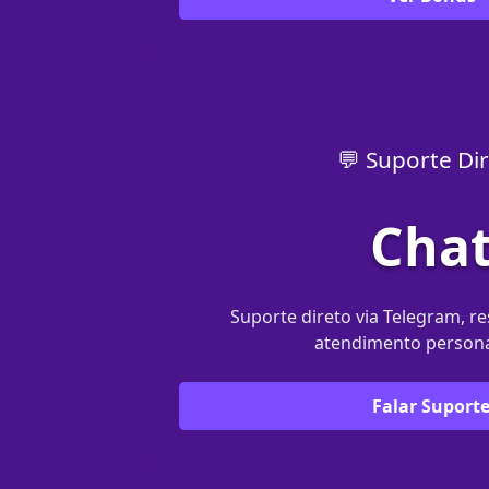
💬 Suporte Di
Cha
Suporte direto via Telegram, r
atendimento persona
Falar Suport