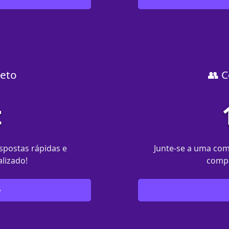
reto
👥 
t
espostas rápidas e
Junte-se a uma com
lizado!
compa
e