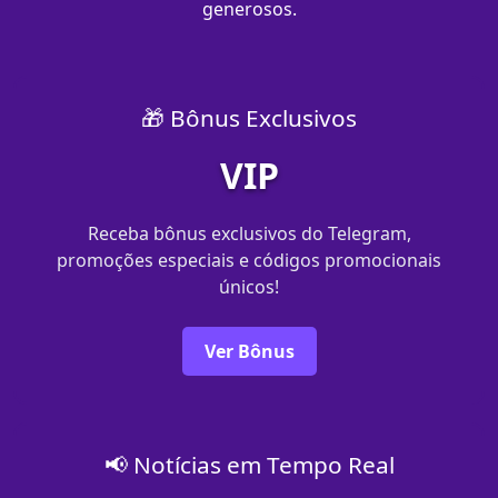
generosos.
🎁 Bônus Exclusivos
VIP
Receba bônus exclusivos do Telegram,
promoções especiais e códigos promocionais
únicos!
Ver Bônus
📢 Notícias em Tempo Real