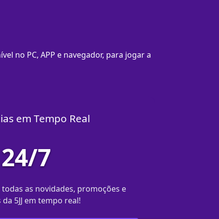
ível no PC, APP e navegador, para jogar a
cias em Tempo Real
24/7
e todas as novidades, promoções e
 da 5JJ em tempo real!