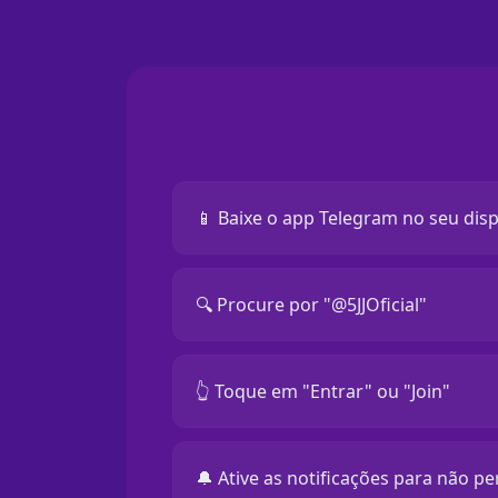
📱 Baixe o app Telegram no seu disp
🔍 Procure por "@5JJOficial"
👆 Toque em "Entrar" ou "Join"
🔔 Ative as notificações para não p