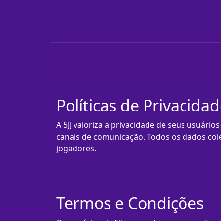
Políticas de Privacida
A 5JJ valoriza a privacidade de seus usuár
canais de comunicação. Todos os dados cole
jogadores.
Termos e Condições