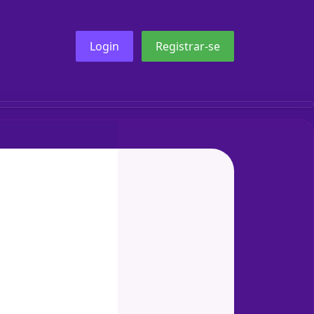
Login
Registrar-se