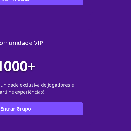
Comunidade VIP
1000+
unidade exclusiva de jogadores e
rtilhe experiências!
Entrar Grupo