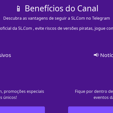
📱 Benefícios do Canal
Descubra as vantagens de seguir a 5L.Com no Telegram
ficial da 5L.Com , evite riscos de versões piratas, jogue c
sivos
📢 Notí
m, promoções especiais
Fique por dentro d
s únicos!
eventos d