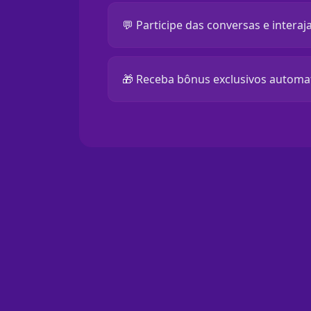
💬 Participe das conversas e interaj
🎁 Receba bônus exclusivos autom