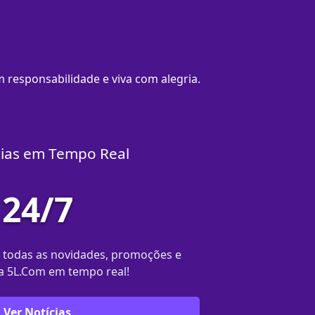
om responsabilidade e viva com alegria.
cias em Tempo Real
24/7
e todas as novidades, promoções e
a 5L.Com em tempo real!
Ver Notícias