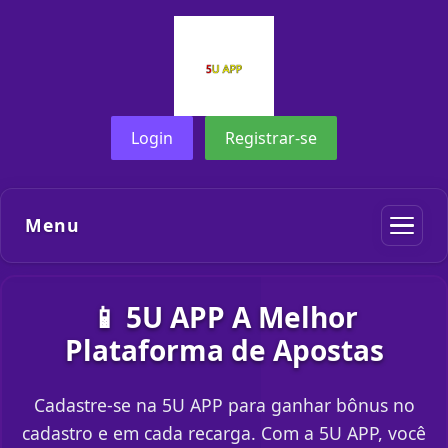
Login
Registrar-se
Menu
📱 5U APP A Melhor
Plataforma de Apostas
Cadastre-se na 5U APP para ganhar bônus no
cadastro e em cada recarga. Com a 5U APP, você