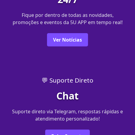
Fique por dentro de todas as novidades,
promoções e eventos da 5U APP em tempo real!
Ver Notícias
💬 Suporte Direto
Chat
Suporte direto via Telegram, respostas rápidas e
atendimento personalizado!