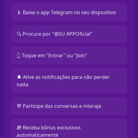
📱 Baixe o app Telegram no seu dispositivo
🔍 Procure por "@5U APPOficial"
👆 Toque em "Entrar" ou "Join"
🔔 Ative as notificações para não perder
nada
💬 Participe das conversas e interaja
🎁 Receba bônus exclusivos
automaticamente