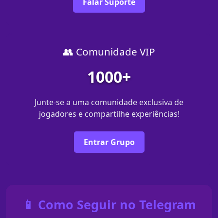
Falar Suporte
👥 Comunidade VIP
1000+
Junte-se a uma comunidade exclusiva de
jogadores e compartilhe experiências!
Entrar Grupo
📱 Como Seguir no Telegram