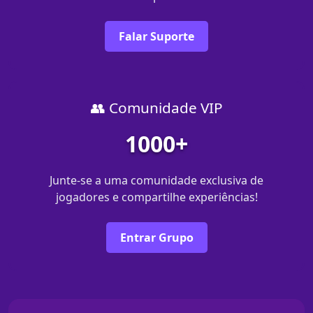
Falar Suporte
👥 Comunidade VIP
1000+
Junte-se a uma comunidade exclusiva de
jogadores e compartilhe experiências!
Entrar Grupo