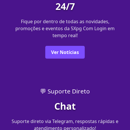
24/7
Fique por dentro de todas as novidades,
promoções e eventos da 5Xpg Com Login em
tempo real!
Ver Notícias
💬 Suporte Direto
Chat
Suporte direto via Telegram, respostas rápidas e
atendimento personalizado!