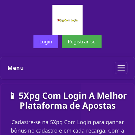
Login
Registrar-se
Menu
📱 5Xpg Com Login A Melhor
Plataforma de Apostas
Cadastre-se na 5Xpg Com Login para ganhar
bônus no cadastro e em cada recarga. Com a