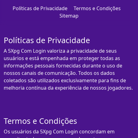
Políticas de Privacidade
Termos e Condições
Sitemap
Políticas de Privacidade
A 5Xpg Com Login valoriza a privacidade de seus
usuários e está empenhada em proteger todas as
informações pessoais fornecidas durante o uso de
nossos canais de comunicação. Todos os dados
coletados são utilizados exclusivamente para fins de
melhoria contínua da experiência de nossos jogadores.
Termos e Condições
Os usuários da 5Xpg Com Login concordam em