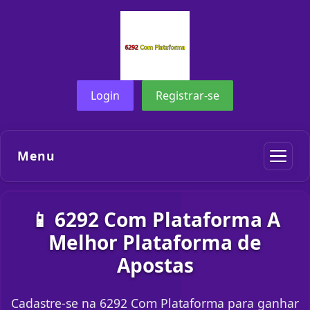
Login
Registrar-se
Menu
📱 6292 Com Plataforma A
Melhor Plataforma de
Apostas
Cadastre-se na 6292 Com Plataforma para ganhar