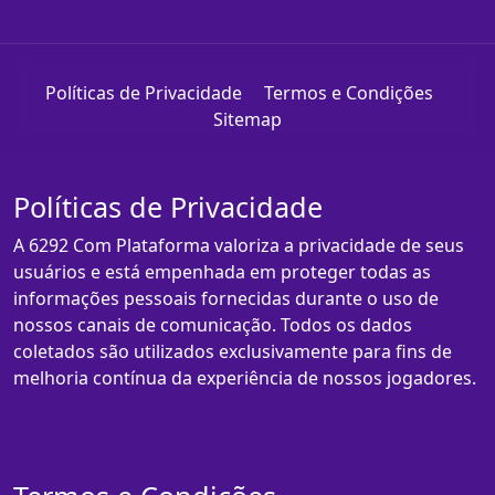
Políticas de Privacidade
Termos e Condições
Sitemap
Políticas de Privacidade
A 6292 Com Plataforma valoriza a privacidade de seus
usuários e está empenhada em proteger todas as
informações pessoais fornecidas durante o uso de
nossos canais de comunicação. Todos os dados
coletados são utilizados exclusivamente para fins de
melhoria contínua da experiência de nossos jogadores.