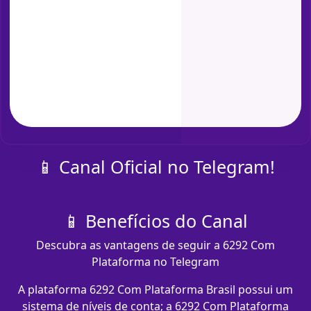
📱 Canal Oficial no Telegram!
📱 Benefícios do Canal
Descubra as vantagens de seguir a 6292 Com
Plataforma no Telegram
A plataforma 6292 Com Plataforma Brasil possui um
sistema de níveis de conta; a 6292 Com Plataforma