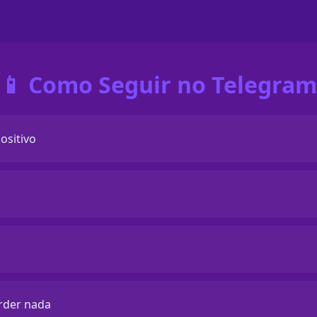
📱 Como Seguir no Telegram
ositivo
erder nada