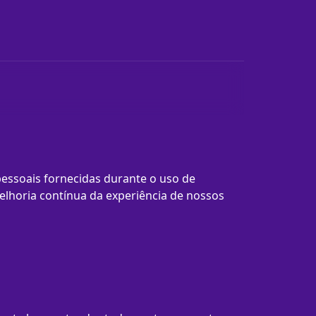
essoais fornecidas durante o uso de
elhoria contínua da experiência de nossos