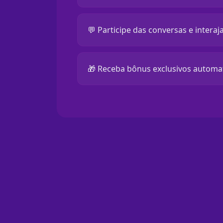
💬 Participe das conversas e interaj
🎁 Receba bônus exclusivos autom