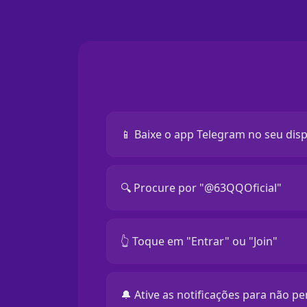
📱 Baixe o app Telegram no seu disp
🔍 Procure por "@63QQOficial"
👆 Toque em "Entrar" ou "Join"
🔔 Ative as notificações para não p