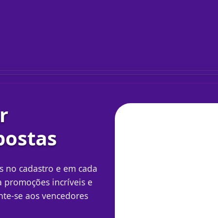
r
postas
s no cadastro e em cada
 promoções incríveis e
unte-se aos vencedores