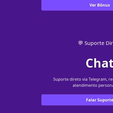
Ver Bônus
💬 Suporte Di
Cha
Suporte direto via Telegram, r
atendimento persona
Falar Suport