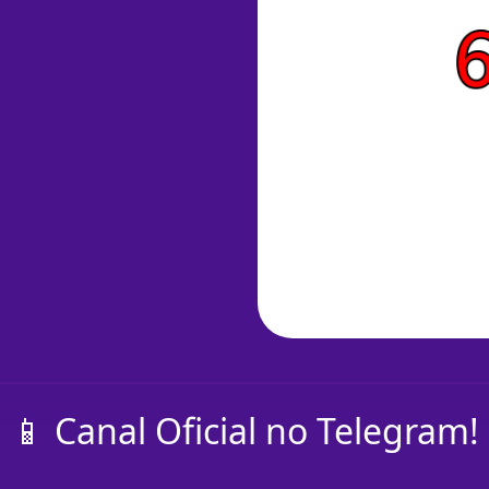
📱 Canal Oficial no Telegram!