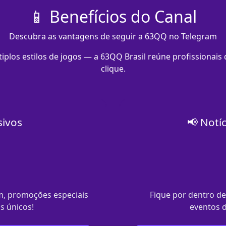
📱 Benefícios do Canal
Descubra as vantagens de seguir a 63QQ no Telegram
iplos estilos de jogos — a 63QQ Brasil reúne profissionais
clique.
sivos
📢 Notí
m, promoções especiais
Fique por dentro d
s únicos!
eventos 