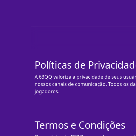
Políticas de Privacida
A 63QQ valoriza a privacidade de seus usu
nossos canais de comunicação. Todos os dad
jogadores.
Termos e Condições