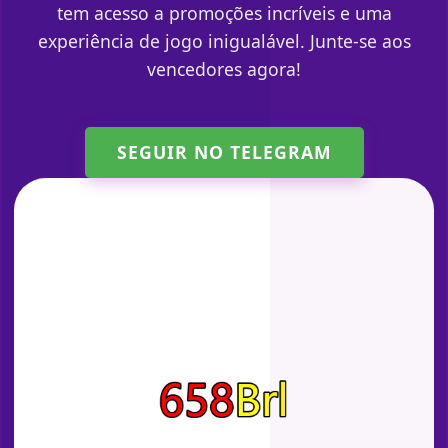
tem acesso a promoções incríveis e uma
experiência de jogo inigualável. Junte-se aos
vencedores agora!
SEGUIR NO TELEGRAM