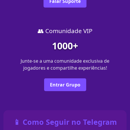
Falar Suporte
👥 Comunidade VIP
1000+
Junte-se a uma comunidade exclusiva de
jogadores e compartilhe experiências!
Entrar Grupo
📱 Como Seguir no Telegram