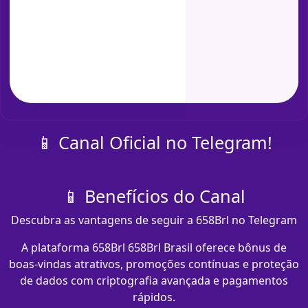
📱 Canal Oficial no Telegram!
📱 Benefícios do Canal
Descubra as vantagens de seguir a 658Brl no Telegram
A plataforma 658Brl 658Brl Brasil oferece bônus de
boas-vindas atrativos, promoções contínuas e proteção
de dados com criptografia avançada e pagamentos
rápidos.