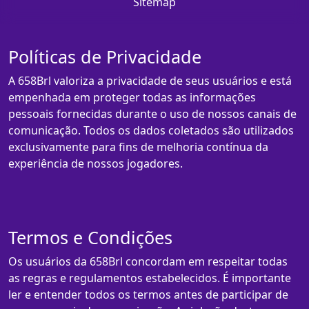
Sitemap
Políticas de Privacidade
A 658Brl valoriza a privacidade de seus usuários e está
empenhada em proteger todas as informações
pessoais fornecidas durante o uso de nossos canais de
comunicação. Todos os dados coletados são utilizados
exclusivamente para fins de melhoria contínua da
experiência de nossos jogadores.
Termos e Condições
Os usuários da 658Brl concordam em respeitar todas
as regras e regulamentos estabelecidos. É importante
ler e entender todos os termos antes de participar de