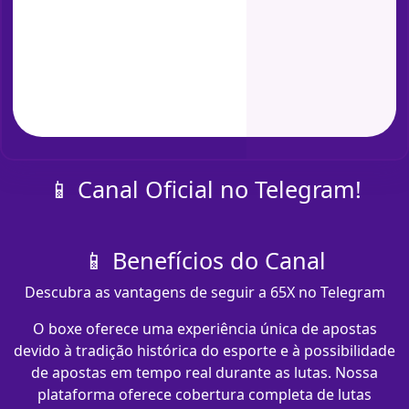
📱 Canal Oficial no Telegram!
📱 Benefícios do Canal
Descubra as vantagens de seguir a 65X no Telegram
O boxe oferece uma experiência única de apostas
devido à tradição histórica do esporte e à possibilidade
de apostas em tempo real durante as lutas. Nossa
plataforma oferece cobertura completa de lutas