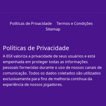
Políticas de Privacidade
Termos e Condições
Sitemap
Políticas de Privacidade
A 65X valoriza a privacidade de seus usuários e está
empenhada em proteger todas as informações
pessoais fornecidas durante o uso de nossos canais de
comunicação. Todos os dados coletados são utilizados
exclusivamente para fins de melhoria contínua da
experiência de nossos jogadores.