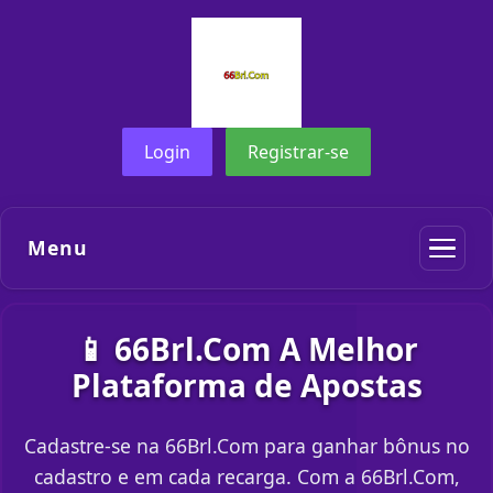
Login
Registrar-se
Menu
📱 66Brl.Com A Melhor
Plataforma de Apostas
Cadastre-se na 66Brl.Com para ganhar bônus no
cadastro e em cada recarga. Com a 66Brl.Com,