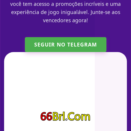
você tem acesso a promoções incríveis e uma
experiência de jogo inigualável. Junte-se aos
vencedores agora!
SEGUIR NO TELEGRAM