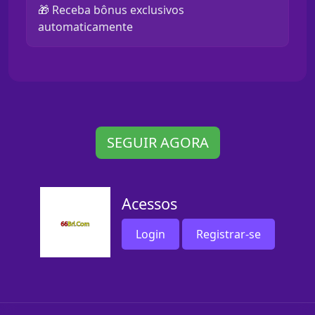
🎁 Receba bônus exclusivos
automaticamente
SEGUIR AGORA
Acessos
Login
Registrar-se