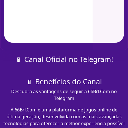
📱 Canal Oficial no Telegram!
📱 Benefícios do Canal
Descubra as vantagens de seguir a 66Brl.Com no
Telegram
A 66Brl.Com é uma plataforma de jogos online de
última geração, desenvolvida com as mais avançadas
tecnologias para oferecer a melhor experiência possível