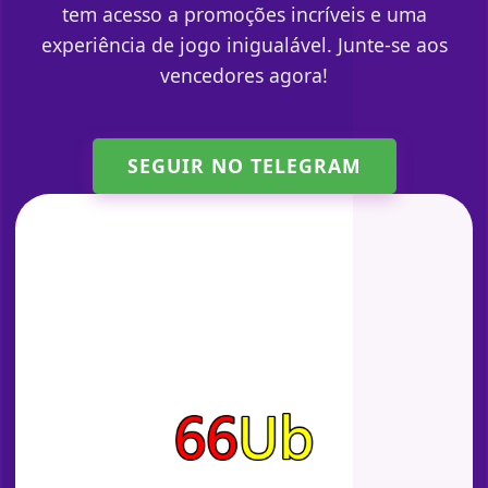
tem acesso a promoções incríveis e uma
experiência de jogo inigualável. Junte-se aos
vencedores agora!
SEGUIR NO TELEGRAM