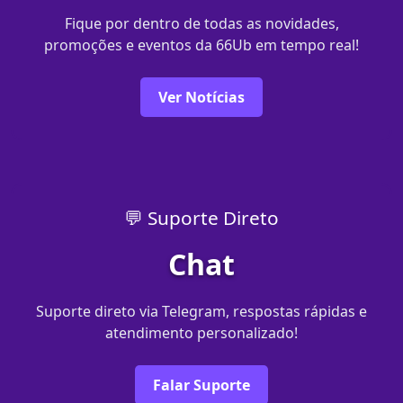
Fique por dentro de todas as novidades,
promoções e eventos da 66Ub em tempo real!
Ver Notícias
💬 Suporte Direto
Chat
Suporte direto via Telegram, respostas rápidas e
atendimento personalizado!
Falar Suporte