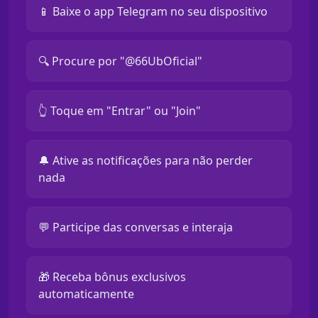
📱 Baixe o app Telegram no seu dispositivo
🔍 Procure por "@66UbOficial"
👆 Toque em "Entrar" ou "Join"
🔔 Ative as notificações para não perder
nada
💬 Participe das conversas e interaja
🎁 Receba bônus exclusivos
automaticamente