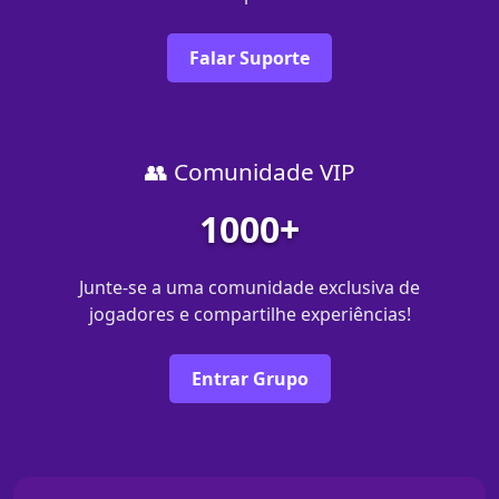
Falar Suporte
👥 Comunidade VIP
1000+
Junte-se a uma comunidade exclusiva de
jogadores e compartilhe experiências!
Entrar Grupo