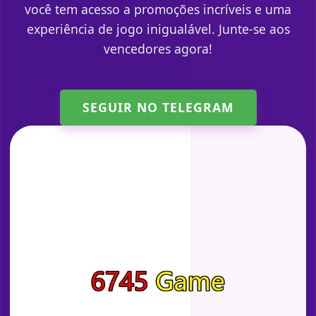
você tem acesso a promoções incríveis e uma
experiência de jogo inigualável. Junte-se aos
vencedores agora!
SEGUIR NO TELEGRAM