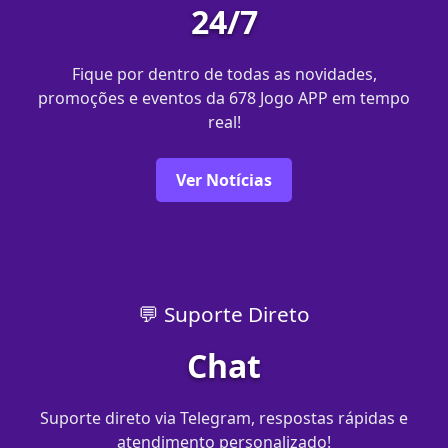
24/7
Fique por dentro de todas as novidades,
promoções e eventos da 678 Jogo APP em tempo
real!
Ver Notícias
💬 Suporte Direto
Chat
Suporte direto via Telegram, respostas rápidas e
atendimento personalizado!