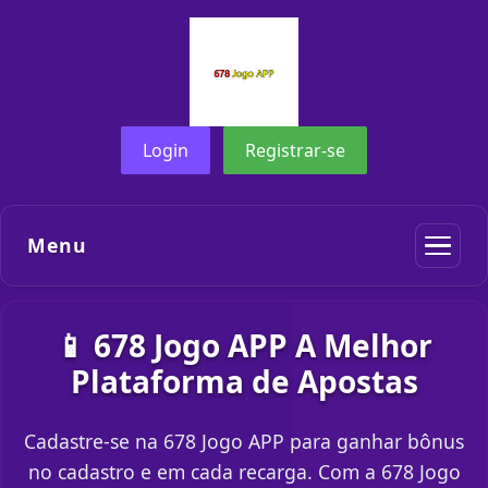
Login
Registrar-se
Menu
📱 678 Jogo APP A Melhor
Plataforma de Apostas
Cadastre-se na 678 Jogo APP para ganhar bônus
no cadastro e em cada recarga. Com a 678 Jogo