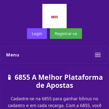
Login
Registrar-se
Menu
📱 6855 A Melhor Plataforma
de Apostas
Cadastre-se na 6855 para ganhar bônus no
cadastro e em cada recarga. Com a 6855, você