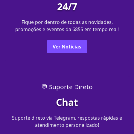
24/7
Fique por dentro de todas as novidades,
promoções e eventos da 6855 em tempo real!
Ver Notícias
💬 Suporte Direto
Chat
Suporte direto via Telegram, respostas rápidas e
atendimento personalizado!