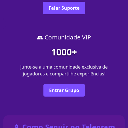
Falar Suporte
👥 Comunidade VIP
1000+
Junte-se a uma comunidade exclusiva de
jogadores e compartilhe experiências!
Entrar Grupo
📱 Como Seguir no Telegram