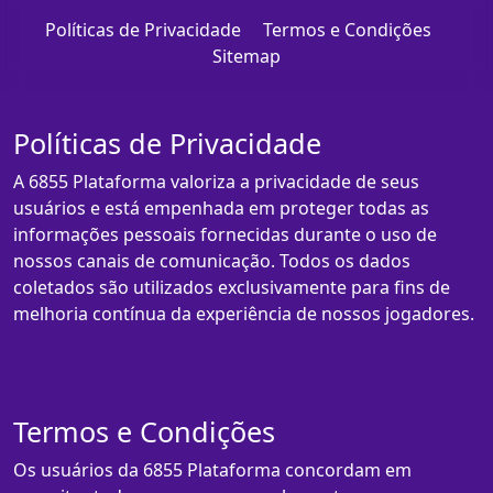
Políticas de Privacidade
Termos e Condições
Sitemap
Políticas de Privacidade
A 6855 Plataforma valoriza a privacidade de seus
usuários e está empenhada em proteger todas as
informações pessoais fornecidas durante o uso de
nossos canais de comunicação. Todos os dados
coletados são utilizados exclusivamente para fins de
melhoria contínua da experiência de nossos jogadores.
Termos e Condições
Os usuários da 6855 Plataforma concordam em