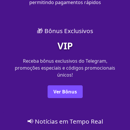
permitindo pagamentos rápidos
🎁 Bônus Exclusivos
VIP
Receba bônus exclusivos do Telegram,
promoções especiais e códigos promocionais
únicos!
Ver Bônus
📢 Notícias em Tempo Real