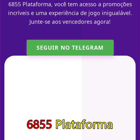
6855 Plataforma, você tem acesso a promoções
incríveis e uma experiência de jogo inigualável.
Junte-se aos vencedores agora!
SEGUIR NO TELEGRAM