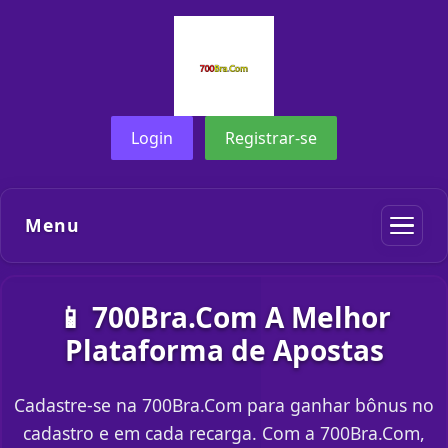
Login
Registrar-se
Menu
📱 700Bra.Com A Melhor
Plataforma de Apostas
Cadastre-se na 700Bra.Com para ganhar bônus no
cadastro e em cada recarga. Com a 700Bra.Com,