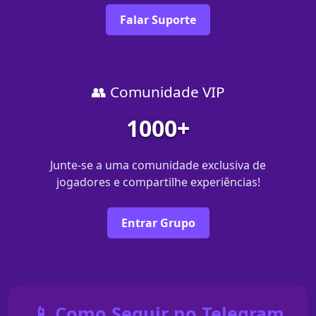
Falar Suporte
👥 Comunidade VIP
1000+
Junte-se a uma comunidade exclusiva de
jogadores e compartilhe experiências!
Entrar Grupo
📱 Como Seguir no Telegram