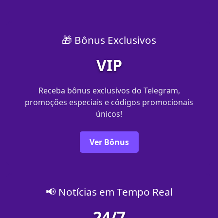
🎁 Bônus Exclusivos
VIP
Receba bônus exclusivos do Telegram,
promoções especiais e códigos promocionais
únicos!
Ver Bônus
📢 Notícias em Tempo Real
24/7