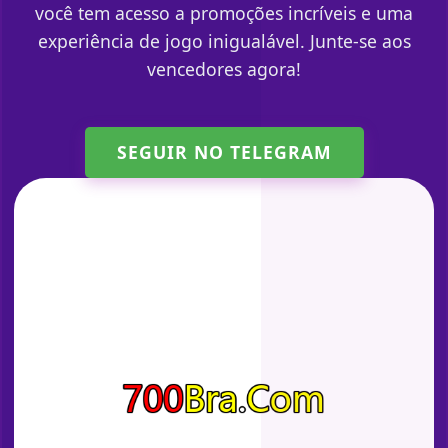
você tem acesso a promoções incríveis e uma
experiência de jogo inigualável. Junte-se aos
vencedores agora!
SEGUIR NO TELEGRAM