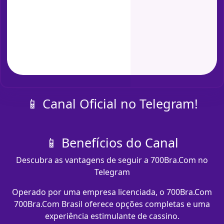
📱 Canal Oficial no Telegram!
📱 Benefícios do Canal
Descubra as vantagens de seguir a 700Bra.Com no
Telegram
Operado por uma empresa licenciada, o 700Bra.Com
700Bra.Com Brasil oferece opções completas e uma
experiência estimulante de cassino.