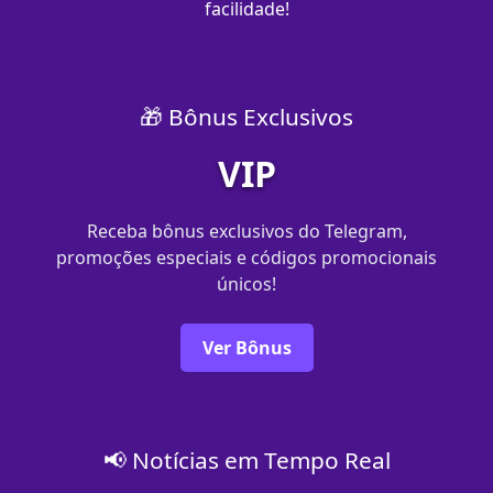
facilidade!
🎁 Bônus Exclusivos
VIP
Receba bônus exclusivos do Telegram,
promoções especiais e códigos promocionais
únicos!
Ver Bônus
📢 Notícias em Tempo Real