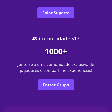
Falar Suporte
👥 Comunidade VIP
1000+
Junte-se a uma comunidade exclusiva de
jogadores e compartilhe experiências!
Entrar Grupo