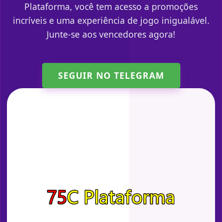
Plataforma, você tem acesso a promoções
incríveis e uma experiência de jogo inigualável.
Junte-se aos vencedores agora!
SEGUIR NO TELEGRAM