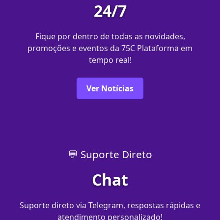
24/7
Fique por dentro de todas as novidades,
promoções e eventos da 75C Plataforma em
tempo real!
Ver Notícias
💬 Suporte Direto
Chat
Suporte direto via Telegram, respostas rápidas e
atendimento personalizado!