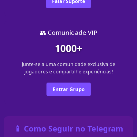
Falar Suporte
👥 Comunidade VIP
1000+
Junte-se a uma comunidade exclusiva de
jogadores e compartilhe experiências!
Entrar Grupo
📱 Como Seguir no Telegram