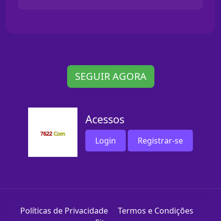
SEGUIR AGORA
Acessos
Login
Registrar-se
Políticas de Privacidade
Termos e Condições