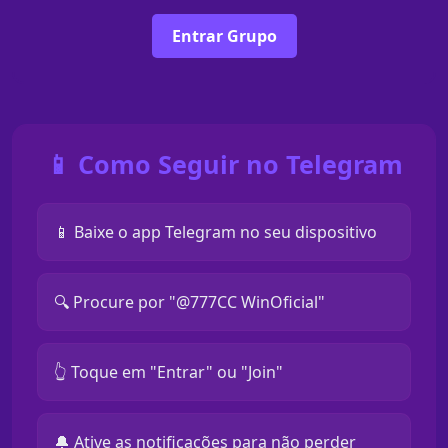
Entrar Grupo
📱 Como Seguir no Telegram
📱 Baixe o app Telegram no seu dispositivo
🔍 Procure por "@777CC WinOficial"
👆 Toque em "Entrar" ou "Join"
🔔 Ative as notificações para não perder