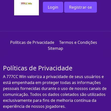
Login
Registrar-se
Políticas de Privacidade
Termos e Condições
Sitemap
Políticas de Privacidade
A 777CC Win valoriza a privacidade de seus usuários e
está empenhada em proteger todas as informações
pessoais fornecidas durante o uso de nossos canais de
comunicação. Todos os dados coletados são utilizados
exclusivamente para fins de melhoria contínua da
experiência de nossos jogadores.