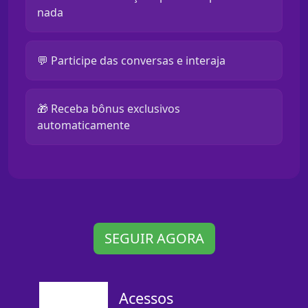
nada
💬 Participe das conversas e interaja
🎁 Receba bônus exclusivos
automaticamente
SEGUIR AGORA
Acessos