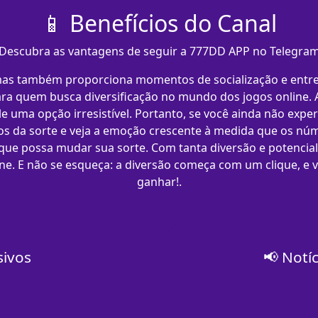
📱 Benefícios do Canal
Descubra as vantagens de seguir a 777DD APP no Telegra
 mas também proporciona momentos de socialização e entr
ara quem busca diversificação no mundo dos jogos online. 
e uma opção irresistível. Portanto, se você ainda não exp
ros da sorte e veja a emoção crescente à medida que os nú
ue possa mudar sua sorte. Com tanta diversão e potencial
ne. E não se esqueça: a diversão começa com um clique, e 
ganhar!.
sivos
📢 Notí