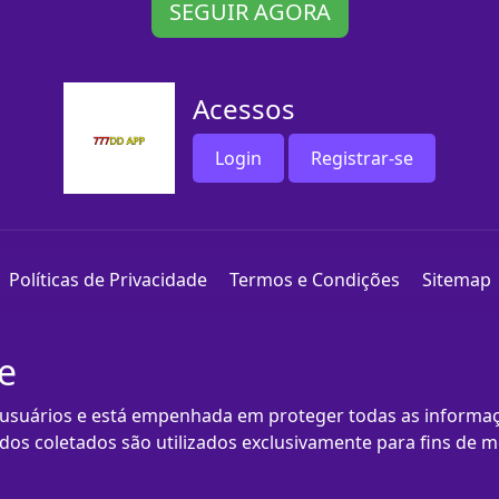
SEGUIR AGORA
Acessos
Login
Registrar-se
Políticas de Privacidade
Termos e Condições
Sitemap
de
s usuários e está empenhada em proteger todas as informaç
os coletados são utilizados exclusivamente para fins de m