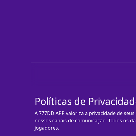
Políticas de Privacida
A 777DD APP valoriza a privacidade de seu
nossos canais de comunicação. Todos os dad
jogadores.