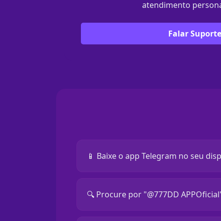
atendimento persona
Falar Suport
📱 Baixe o app Telegram no seu disp
🔍 Procure por "@777DD APPOficial