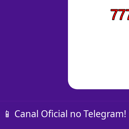
📱 Canal Oficial no Telegram!