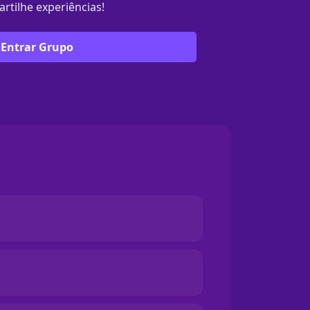
rtilhe experiências!
Entrar Grupo