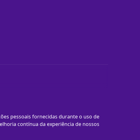
ões pessoais fornecidas durante o uso de
elhoria contínua da experiência de nossos