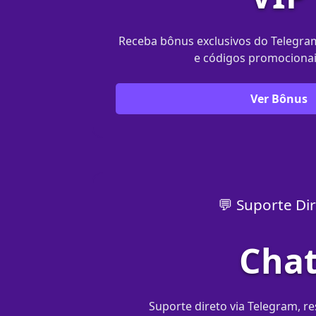
Receba bônus exclusivos do Telegra
e códigos promocionai
Ver Bônus
💬 Suporte Di
Cha
Suporte direto via Telegram, r