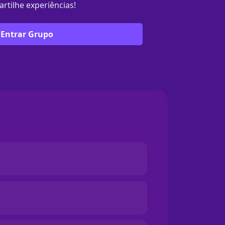
rtilhe experiências!
Entrar Grupo