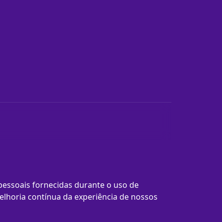
pessoais fornecidas durante o uso de
elhoria contínua da experiência de nossos