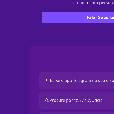
atendimento persona
Falar Suport
📱 Baixe o app Telegram no seu disp
🔍 Procure por "@777DyOficial"