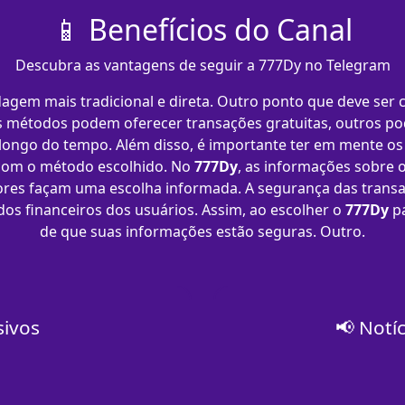
📱 Benefícios do Canal
Descubra as vantagens de seguir a 777Dy no Telegram
gem mais tradicional e direta. Outro ponto que deve ser c
métodos podem oferecer transações gratuitas, outros p
 longo do tempo. Além disso, é importante ter em mente o
o com o método escolhido. No
777Dy
, as informações sobre
res façam uma escolha informada. A segurança das transa
dos financeiros dos usuários. Assim, ao escolher o
777Dy
pa
de que suas informações estão seguras. Outro.
sivos
📢 Notí