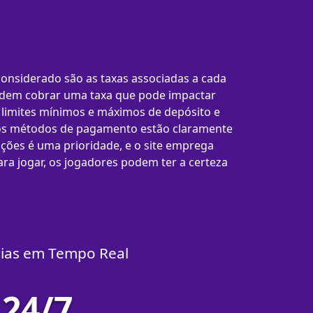
onsiderado são as taxas associadas a cada
odem cobrar uma taxa que pode impactar
s limites mínimos e máximos de depósito e
 os métodos de pagamento estão claramente
ções é uma prioridade, e o site emprega
ra jogar, os jogadores podem ter a certeza
cias em Tempo Real
24/7