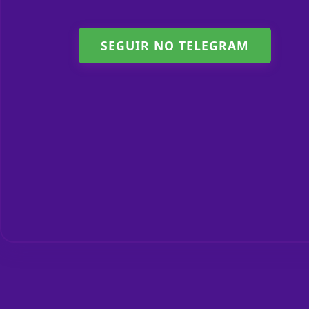
SEGUIR NO TELEGRAM