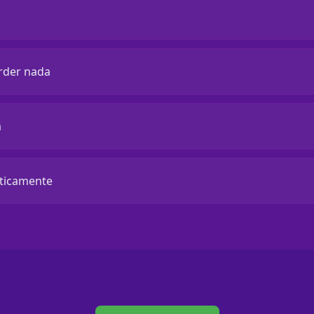
erder nada
a
aticamente