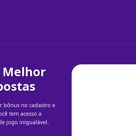
A Melhor
postas
r bônus no cadastro e
ocê tem acesso a
e jogo inigualável.