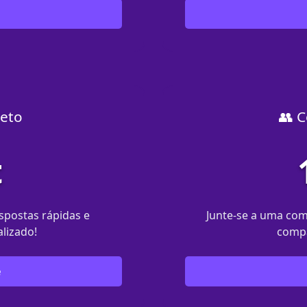
reto
👥 
t
espostas rápidas e
Junte-se a uma com
lizado!
compa
e