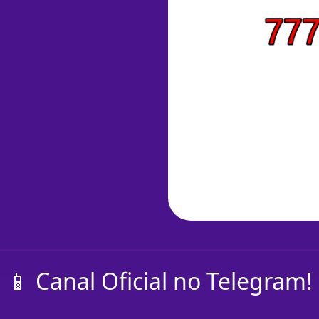
📱 Canal Oficial no Telegram!