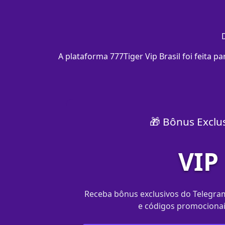
A plataforma 777Tiger Vip Brasil foi feita p
🎁 Bônus Exclu
VIP
Receba bônus exclusivos do Telegra
e códigos promocionai