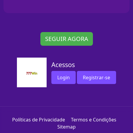
SEGUIR AGORA
Acessos
Login
Registrar-se
Políticas de Privacidade
Termos e Condições
Sitemap