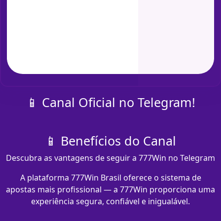
📱 Canal Oficial no Telegram!
📱 Benefícios do Canal
Descubra as vantagens de seguir a 777Win no Telegram
A plataforma 777Win Brasil oferece o sistema de
apostas mais profissional — a 777Win proporciona uma
experiência segura, confiável e inigualável.