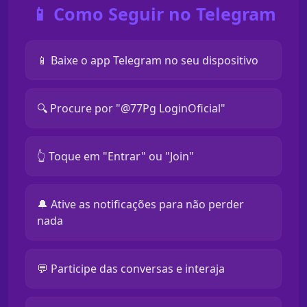
📱 Como Seguir no Telegram
📱 Baixe o app Telegram no seu dispositivo
🔍 Procure por "@77Pg LoginOficial"
👆 Toque em "Entrar" ou "Join"
🔔 Ative as notificações para não perder
nada
💬 Participe das conversas e interaja