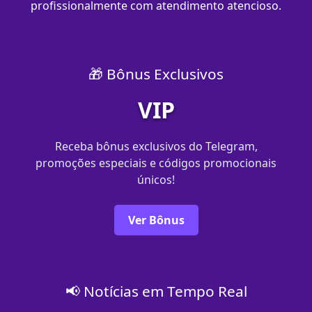
profissionalmente com atendimento atencioso.
🎁 Bônus Exclusivos
VIP
Receba bônus exclusivos do Telegram,
promoções especiais e códigos promocionais
únicos!
Ver Bônus
📢 Notícias em Tempo Real