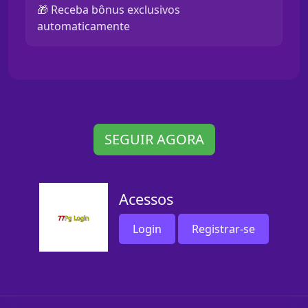
🎁 Receba bônus exclusivos
automaticamente
SEGUIR AGORA
Acessos
Login
Registrar-se