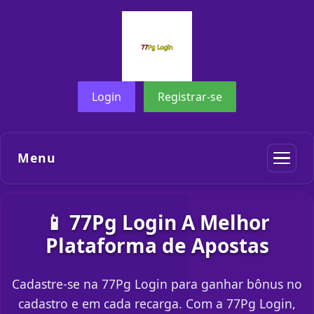
Login
Registrar-se
Menu
📱 77Pg Login A Melhor
Plataforma de Apostas
Cadastre-se na 77Pg Login para ganhar bônus no
cadastro e em cada recarga. Com a 77Pg Login,