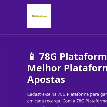
📱 78G Plataform
Melhor Platafor
Apostas
Cadastre-se na 78G Plataforma para ga
em cada recarga. Com a 78G Plataforma