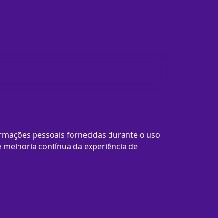
ormações pessoais fornecidas durante o uso
e melhoria contínua da experiência de