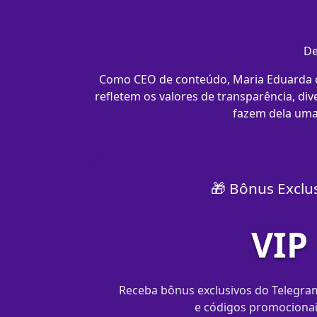
De
Como CEO de conteúdo, Maria Eduarda com
refletem os valores de transparência, di
fazem dela uma 
🎁 Bônus Exclu
VIP
Receba bônus exclusivos do Telegra
e códigos promocionai