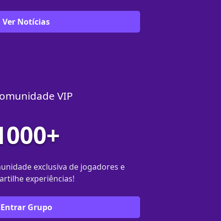
Ver Notícias
Comunidade VIP
1000+
unidade exclusiva de jogadores e
rtilhe experiências!
Entrar Grupo