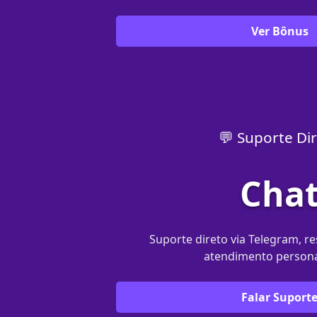
Ver Bônus
💬 Suporte Di
Cha
Suporte direto via Telegram, r
atendimento persona
Falar Suport