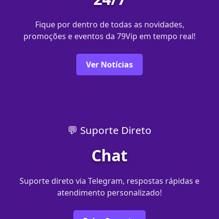
Fique por dentro de todas as novidades,
promoções e eventos da 79Vip em tempo real!
Ver Notícias
💬 Suporte Direto
Chat
Suporte direto via Telegram, respostas rápidas e
atendimento personalizado!