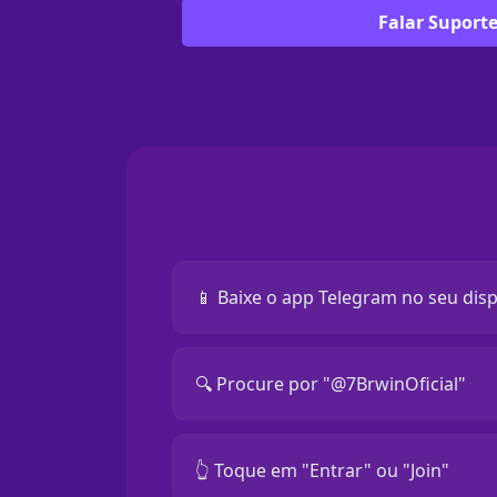
Falar Suport
📱 Baixe o app Telegram no seu disp
🔍 Procure por "@7BrwinOficial"
👆 Toque em "Entrar" ou "Join"