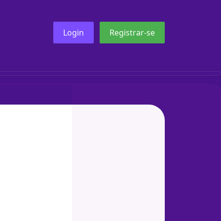
Login
Registrar-se