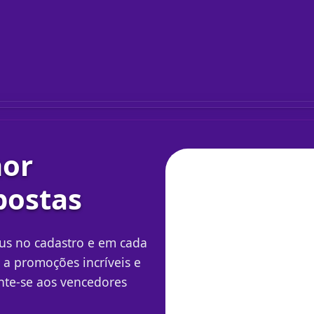
hor
postas
us no cadastro e em cada
 a promoções incríveis e
unte-se aos vencedores