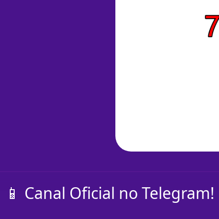
📱 Canal Oficial no Telegram!