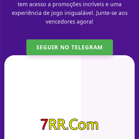
tem acesso a promoções incríveis e uma
experiência de jogo inigualável. Junte-se aos
vencedores agora!
SEGUIR NO TELEGRAM