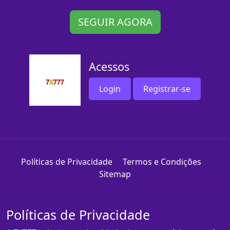
SEGUIR AGORA
Acessos
Login
Registrar-se
Políticas de Privacidade
Termos e Condições
Sitemap
Políticas de Privacidade