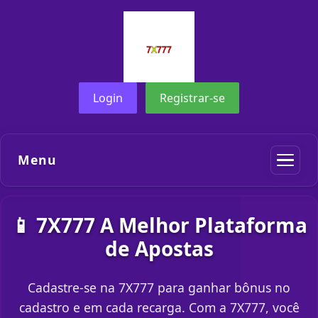
Login
Registrar-se
Menu
📱 7X777 A Melhor Plataforma
de Apostas
Cadastre-se na 7X777 para ganhar bônus no
cadastro e em cada recarga. Com a 7X777, você