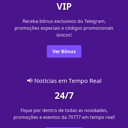
VIP
Receba bônus exclusivos do Telegram,
promoções especiais e códigos promocionais
únicos!
Ver Bônus
📢 Notícias em Tempo Real
24/7
Fique por dentro de todas as novidades,
promoções e eventos da 7X777 em tempo real!