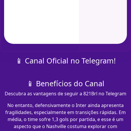
📱 Canal Oficial no Telegram!
📱 Benefícios do Canal
Descubra as vantagens de seguir a 821Brl no Telegram
No entanto, defensivamente o Inter ainda apresenta
fragilidades, especialmente em transições rápidas. Em
média, o time sofre 1,3 gols por partida, e esse é um
aspecto que o Nashville costuma explorar com