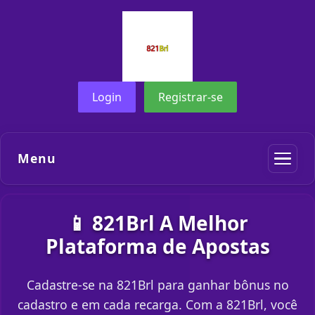
Login
Registrar-se
Menu
📱 821Brl A Melhor
Plataforma de Apostas
Cadastre-se na 821Brl para ganhar bônus no
cadastro e em cada recarga. Com a 821Brl, você