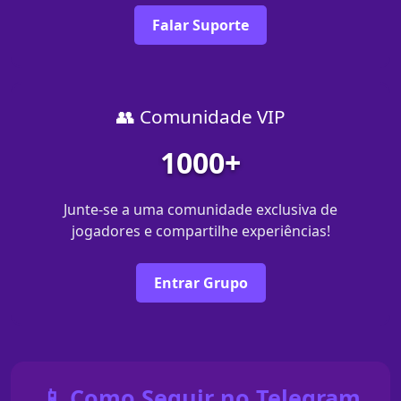
Falar Suporte
👥 Comunidade VIP
1000+
Junte-se a uma comunidade exclusiva de
jogadores e compartilhe experiências!
Entrar Grupo
📱 Como Seguir no Telegram